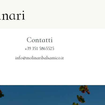
inari
Contatti
+39 351 5865525
info@molinaribalsamico.it