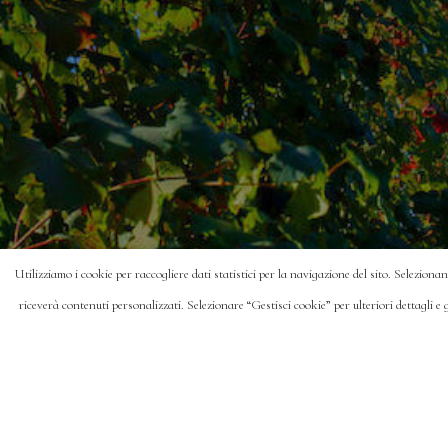
Utilizziamo i cookie per raccogliere dati statistici per la navigazione del sito. Seleziona
riceverà contenuti personalizzati. Selezionare “Gestisci cookie” per ulteriori dettagli e