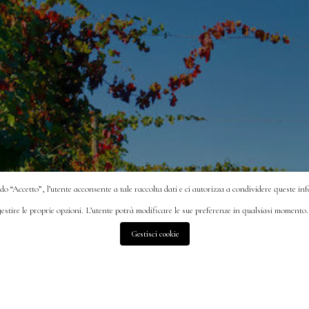
ndo “Accetto”, l’utente acconsente a tale raccolta dati e ci autorizza a condividere queste in
 gestire le proprie opzioni. L’utente potrà modificare le sue preferenze in qualsiasi momento
Gestisci cookie