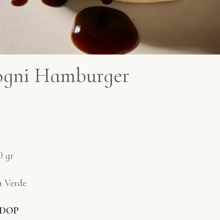
 ogni Hamburger
0 gr
a Verde
o DOP