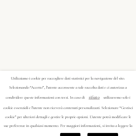
Utilizziamo i cookie per raccogliere dati statistici per la navigazione del sito.
Selezionando “Accetto”, l’utente acconsente a tale raccolta dati e ci autorizza a
rifiuto
condividere queste informazioni con terzi. In caso di
utilizzeremo solo i
cookie essenziali e l’utente non riceverà contenuti personalizzati. Selezionare “Gestisci
cookie” per ulteriori dettagli e gestire le proprie opzioni. L’utente potrà modificare le
sue preferenze in qualsiasi momento. Per maggiori informazioni, si invita a leggere la