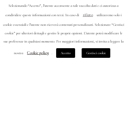
Selezionando “Accetto”, l’utente acconsente a tale raccolta dati e ci autorizza a
rifiuto
condividere queste informazioni con terzi. In caso di
utilizzeremo solo i
cookie essenziali e l’utente non riceverà contenuti personalizzati. Selezionare “Gestisci
cookie” per ulteriori dettagli e gestire le proprie opzioni. L’utente potrà modificare le
sue preferenze in qualsiasi momento. Per maggiori informazioni, si invita a leggere la
Cookie policy
nostra
.
Accetto
Gestisci cookie