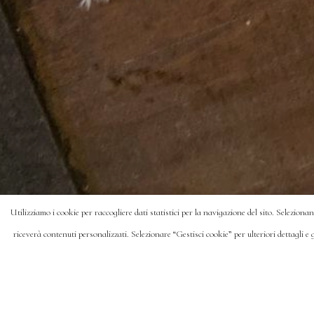
Utilizziamo i cookie per raccogliere dati statistici per la navigazione del sito. Seleziona
riceverà contenuti personalizzati. Selezionare “Gestisci cookie” per ulteriori dettagli e